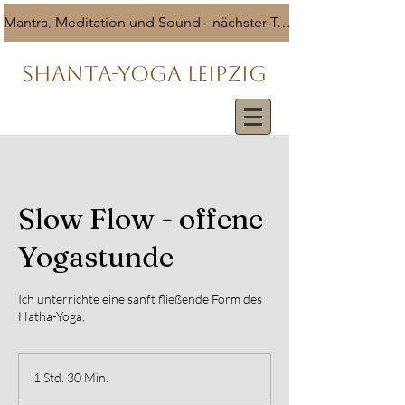
Mantra, Meditation und Sound - nächster Termin 5.8.2026 - Spendenbasis
SHANTA-YOGA LEIPZIG
Slow Flow - offene
Yogastunde
Ich unterrichte eine sanft fließende Form des
Hatha-Yoga.
1 Std. 30 Min.
1
S