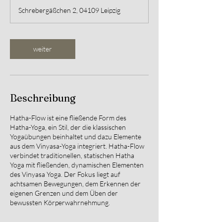
t
Schrebergäßchen 2, 04109 Leipzig
d
3
0
M
weiter
i
n
.
Beschreibung
Hatha-Flow ist eine fließende Form des
Hatha-Yoga, ein Stil, der die klassischen
Yogaübungen beinhaltet und dazu Elemente
aus dem Vinyasa-Yoga integriert. Hatha-Flow
verbindet traditionellen, statischen Hatha
Yoga mit fließenden, dynamischen Elementen
des Vinyasa Yoga. Der Fokus liegt auf
achtsamen Bewegungen, dem Erkennen der
eigenen Grenzen und dem Üben der
bewussten Körperwahrnehmung.